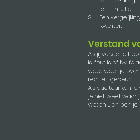
	b.     ervaring
	c.      intuïtie
3.     Een vergelij
	kwaliteit.
Verstand v
Als jij verstand he
is, fout is of twijf
weet waar je over 
realiteit gebeurt.
Als auditeur kan je
je niet weet waar je
weten. Dan ben je 