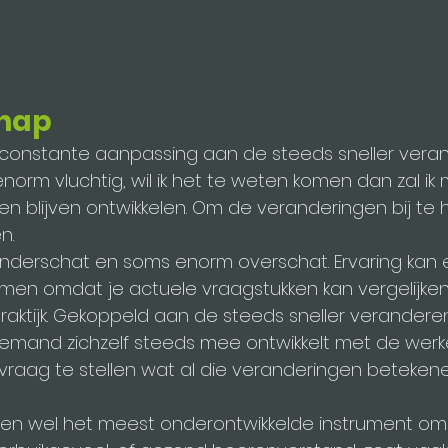
hap
 constante aanpassing aan de steeds sneller vera
is enorm vluchtig, wil ik het te weten komen dan zal ik m
 blijven ontwikkelen. Om de veranderingen bij te
n.
onderschat en soms enorm overschat. Ervaring kan
omen omdat je actuele vraagstukken kan vergelijke
raktijk. Gekoppeld aan de steeds sneller veranderende
iemand zichzelf steeds mee ontwikkelt met de werkel
 vraag te stellen wat al die veranderingen betekenen
schien wel het meest onderontwikkelde instrument om