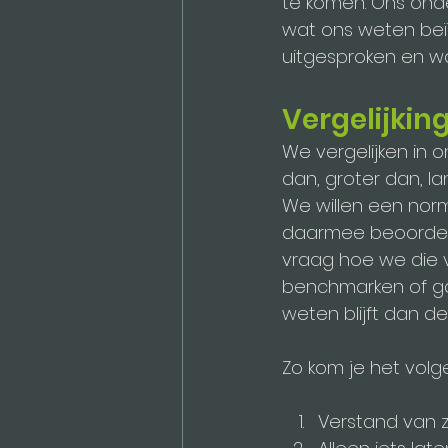
te komen. Ons onde
wat ons weten beï
uitgesproken en wat
Vergelijkin
We vergelijken in o
dan, groter dan, la
We willen een norm
daarmee beoordelen
vraag hoe we die v
benchmarken of ga 
weten blijft dan de
Zo kom je het volg
Verstand van z