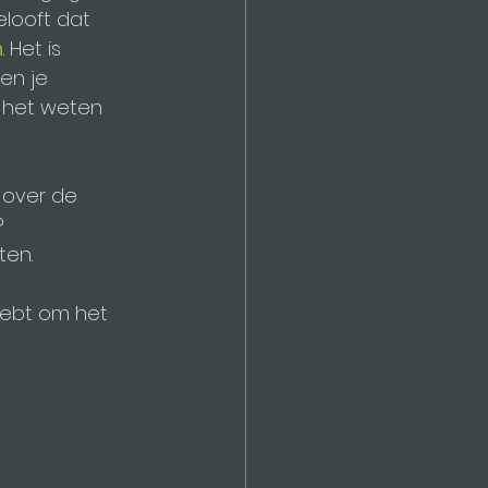
elooft dat 
n
. Het is 
 en je 
t het weten 
p over de 
?
en. 
hebt om het 