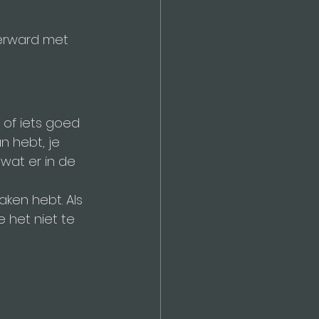
verward met 	
 of iets goed 
n hebt, je 
wat er in de 
aken hebt. Als 
e het niet te 