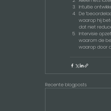
Alleen iets la
Intuïtie ontwik
De ‘beoordelaar
waarop hij be
dat niet reduce
Intervisie opze
waarom de bete
waarop door d
Recente blogposts