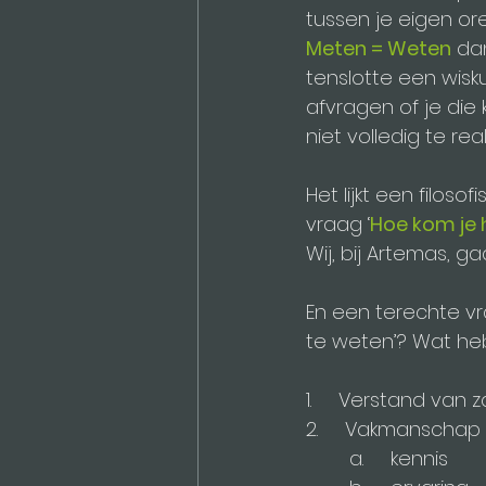
tussen je eigen ore
Meten = Weten
 da
tenslotte een wisku
afvragen of je die
niet volledig te rea
Het lijkt een filos
vraag ‘
Hoe kom je 
Wij, bij Artemas, 
En een terechte vr
te weten’? Wat he
1.     Verstand van 
2.     Vakmanschap
	a.     kennis