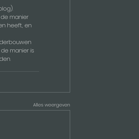
log).
, de manier 
n heeft, en 
 onderbouwen 
de manier is 
den.
Alles weergeven