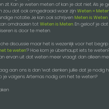
n zit. Kan je weten meten of kan je dat niet. Als je g
n zou dat ook omgedraaid waar zijn 
Weten = Mete
ndige notatie. Je kan ook schrijven 
Meten is Weten
 kan omdraaien tot 
Weten is Meten
. En geloof je da
liseren is door te meten.
ofische discussie maar het is wezenlijk voor het begri
het te weten
’? Hoe kom je überhaupt iets te weten
gaan ervan uit dat weten meer vraagt dan alleen met
aag aan ons is dan ‘wat denken jullie dat je nodig 
b je volgens Artemas nodig om het te weten?
zaken