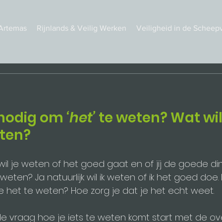
Artemas
Rijnlands & Veilig Werken
Veiligheid in de Scheep
nodig om 
‘het’
 te weten? Wat wil 
ten? 
wil je weten of het goed gaat en of jij de goede di
weten? Ja natuurlijk wil ik weten of ik het goed doe.
je het te weten? Hoe zorg je dat je het echt weet.
 vraag hoe je iets te weten komt start met de ove