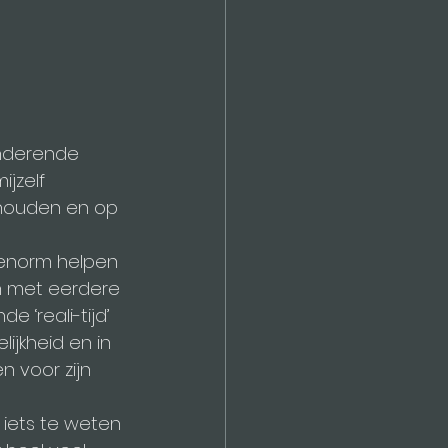
nderende 
ijzelf 
 houden en op 
 enorm helpen 
n met eerdere 
 ‘reali-tijd’ 
ijkheid en in 
 voor zijn 
 iets te weten 