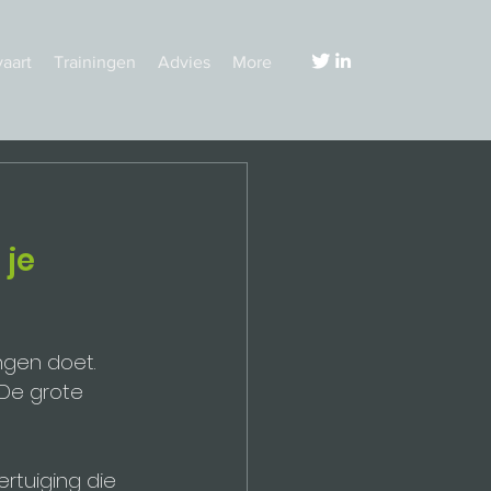
vaart
Trainingen
Advies
More
je 
ngen doet. 
 De grote 
rtuiging die 