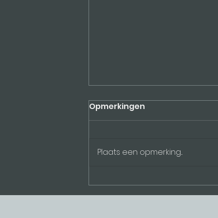
Opmerkingen
Plaats een opmerking...
Je voorbereiden op het
onbekende.