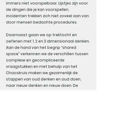
immers niet voorspelbaar. Lijstjes zijn voor
de dingen die je kan voorspellen,
incidenten trekken zich niet zoveel aan van
door mensen bedachte procedures.
Daarnaast gaan we op trektocht en
oefenen met 1, 2 en 3 dimensionaal denken.
Aan de hand van het begrip “shared
space” verkennen we de verschillen tussen
complexe en gecompliceerde
vraagstukken en met behulp van het
Chaoskruis maken we gezamenlijk de
stappen van oud denken en oud doen,
naar nieuw denken en nieuw doen. De
vraag ‘Wat kan ik ermee’ leggen we naast
ons venijnig vraagstuk en kijken of we met
andere ogen iets anders zien.
Blok 3