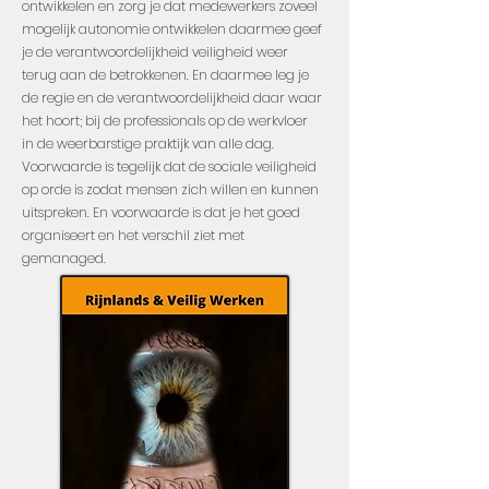
ontwikkelen en zorg je dat medewerkers zoveel
mogelijk autonomie ontwikkelen daarmee geef
je de verantwoordelijkheid veiligheid weer
terug aan de betrokkenen. En daarmee leg je
de regie en de verantwoordelijkheid daar waar
het hoort; bij de professionals op de werkvloer
in de weerbarstige praktijk van alle dag.
Voorwaarde is tegelijk dat de sociale veiligheid
op orde is zodat mensen zich willen en kunnen
uitspreken. En voorwaarde is dat je het goed
organiseert en het verschil ziet met
gemanaged.
Aanmelden