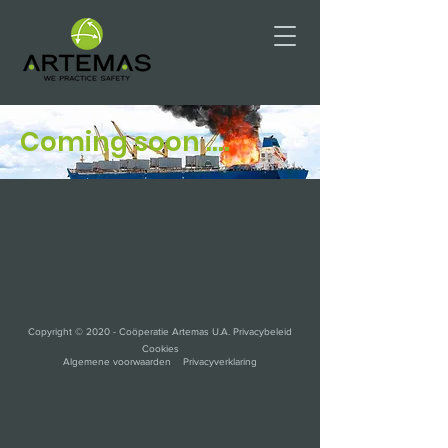
Coming soon ....
Copyright © 2020 - Coöperatie Artemas U.A. Privacybeleid
Cookies
Algemene voorwaarden Privacyverklaring