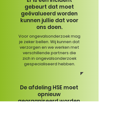
Er is een incident
gebeurt dat moet
geëvalueerd worden
kunnen jullie dat voor
ons doen.
Voor ongevalsonderzoek mag
je zeker bellen. Wij kunnen dat
verzorgen en we werken met
verschillende partners die
zich in ongevalsonderzoek
gespecialiseerd hebben.
De afdeling HSE moet
opnieuw
georganiseerd worden
kunnen jullie daar wat
ik betekenen?
Net als bij het opzetten van
kwaliteitssystemen kunnen
we ook helpen bij het